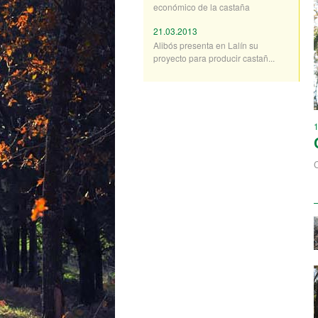
económico de la castaña
21.03.2013
Alibós presenta en Lalín su
proyecto para producir castañ...
C