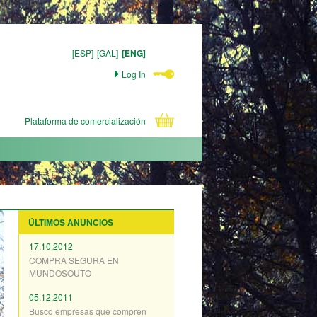
[ESP]
[GAL]
[ENG]
Log In
Plataforma de comercialización
ÚLTIMOS ANUNCIOS
17.10.2012
COMPRA SEGURA EN
MUNDOSOUTO
05.12.2011
Busco empresas que compren