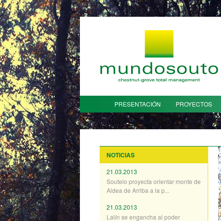
PRESENTACIÓN
PROYECTOS
NOTICIAS
21.03.2013
Soutelo proyecta orientar monte de
Aldea de Arriba a la p...
21.03.2013
Lalín se engancha al poder