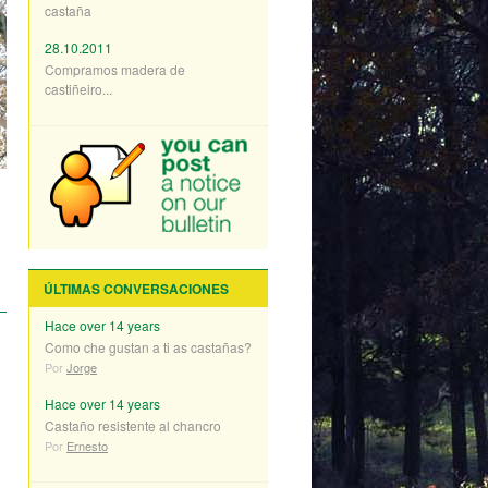
castaña
28.10.2011
Compramos madera de
castiñeiro...
ÚLTIMAS CONVERSACIONES
Hace over 14 years
Como che gustan a ti as castañas?
Por
Jorge
Hace over 14 years
Castaño resistente al chancro
Por
Ernesto