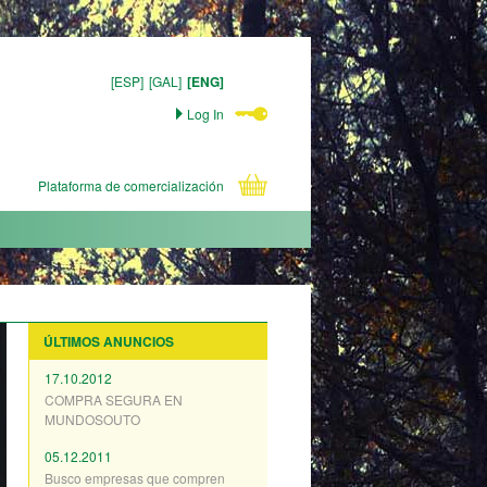
[ESP]
[GAL]
[ENG]
Log In
Plataforma de comercialización
ÚLTIMOS ANUNCIOS
17.10.2012
COMPRA SEGURA EN
MUNDOSOUTO
05.12.2011
Busco empresas que compren