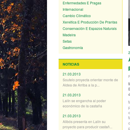
Enfermedades E Pragas
Internacional
Cambio Climático
Xenética E Producción De Prantas
Conservación E Espazos Naturais
Madeira
Setas
Gastronomía
NOTICIAS
21.03.2013
P
Soutelo proyecta orientar monte de
Aldea de Arriba a la p...
21.03.2013
Lalín se engancha al poder
M
económico de la castaña
p
c
21.03.2013
M
Alibós presenta en Lalín su
proyecto para producir castañ...
p