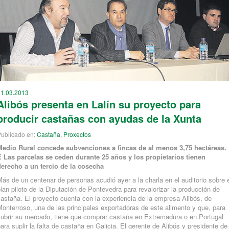
21.03.2013
Alibós presenta en Lalín su proyecto para
producir castañas con ayudas de la Xunta
ublicado en:
Castaña
,
Proxectos
Medio Rural concede subvenciones a fincas de al menos 3,75 hectáreas.
E Las parcelas se ceden durante 25 años y los propietarios tienen
derecho a un tercio de la cosecha
ás de un centenar de personas acudió ayer a la charla en el auditorio sobre 
lan piloto de la Diputación de Pontevedra para revalorizar la producción de
astaña. El proyecto cuenta con la experiencia de la empresa Alibós, de
onterroso, una de las principales exportadoras de este alimento y que, para
cubrir su mercado, tiene que comprar castaña en Extremadura o en Portugal
ara suplir la falta de castaña en Galicia. El gerente de Alibós y presidente de