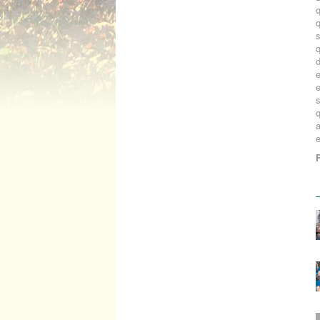
q
d
e
e
e