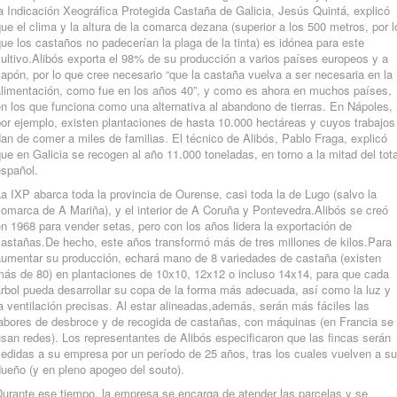
a Indicación Xeográfica Protegida Castaña de Galicia, Jesús Quintá, explicó
ue el clima y la altura de la comarca dezana (superior a los 500 metros, por l
ue los castaños no padecerían la plaga de la tinta) es idónea para este
ultivo.Alibós exporta el 98% de su producción a varios países europeos y a
apón, por lo que cree necesario “que la castaña vuelva a ser necesaria en la
alimentación, como fue en los años 40”, y como es ahora en muchos países,
n los que funciona como una alternativa al abandono de tierras. En Nápoles,
or ejemplo, existen plantaciones de hasta 10.000 hectáreas y cuyos trabajos
an de comer a miles de familias. El técnico de Alibós, Pablo Fraga, explicó
ue en Galicia se recogen al año 11.000 toneladas, en torno a la mitad del tota
español.
a IXP abarca toda la provincia de Ourense, casi toda la de Lugo (salvo la
omarca de A Mariña), y el interior de A Coruña y Pontevedra.Alibós se creó
n 1968 para vender setas, pero con los años lidera la exportación de
castañas.De hecho, este años transformó más de tres millones de kilos.Para
aumentar su producción, echará mano de 8 variedades de castaña (existen
más de 80) en plantaciones de 10x10, 12x12 o incluso 14x14, para que cada
rbol pueda desarrollar su copa de la forma más adecuada, así como la luz y
a ventilación precisas. Al estar alineadas,además, serán más fáciles las
labores de desbroce y de recogida de castañas, con máquinas (en Francia se
san redes). Los representantes de Alibós especificaron que las fincas serán
edidas a su empresa por un período de 25 años, tras los cuales vuelven a su
ueño (y en pleno apogeo del souto).
Durante ese tiempo, la empresa se encarga de atender las parcelas y se