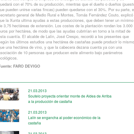
quedará con el 70% de su producción, mientras que el dueño o dueños (puest
ue pueden unirse varias fincas) pueden quedarse con el 30%. Por su parte, e
secretario general de Medio Rural e Montes, Tomás Fernández Couto, explicó
que la Xunta ultima ayudas a estas producciones, que deben tener un mínimo
e 3,75 hectáreas de extensión. Los costes de la plantación rondan los 3.000
uros por hectárea, de modo que las ayudas cubrirían en torno a la mitad de
sta cuantía. El alcalde de Lalín, José Crespo, recordó a los presentes que
según los últimos estudios una hectárea de castañas puede producir lo mism
que una hectárea de vino, y que la cabecera dezana cuenta ya con una
asociación de 10 personas que producen este alimento bajo parámetros
cológicos.
Fuente: FARO DEVIGO
21.03.2013
Soutelo proyecta orientar monte de Aldea de Arriba
a la producción de castaña
21.03.2013
Lalín se engancha al poder económico de la
castaña
21.03.2013