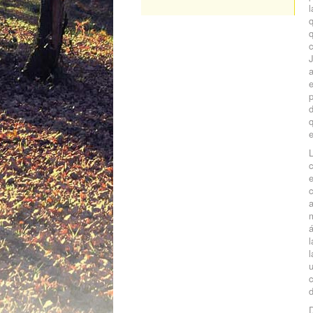
l
q
q
c
J
e
p
d
q
L
c
e
á
l
u
c
d