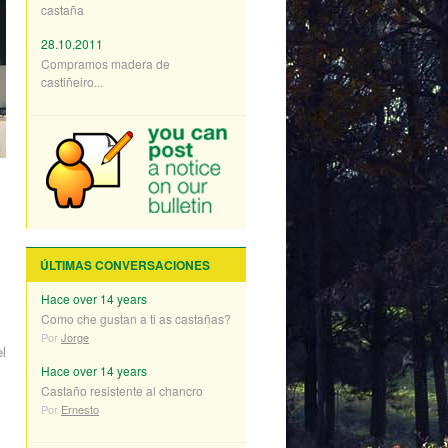
castaña
28.10.2011
Compramos madera de
castiñeiro...
ÚLTIMAS CONVERSACIONES
Hace over 14 years
Como che gustan a ti as castañas?
Por
Jorge
el
Hace over 14 years
Castaño resistente al chancro
Por
Ernesto