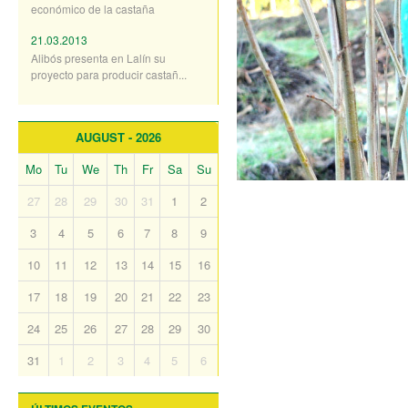
económico de la castaña
21.03.2013
Alibós presenta en Lalín su
proyecto para producir castañ...
AUGUST - 2026
Mo
Tu
We
Th
Fr
Sa
Su
27
28
29
30
31
1
2
3
4
5
6
7
8
9
10
11
12
13
14
15
16
17
18
19
20
21
22
23
24
25
26
27
28
29
30
31
1
2
3
4
5
6