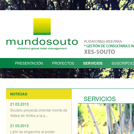
PRESENTACIÓN
PROYECTOS
SERVICIOS
SUSCRIPCI
NOTICIAS
SERVICIOS
21.03.2013
Soutelo proyecta orientar monte de
Aldea de Arriba a la p...
21.03.2013
Lalín se engancha al poder